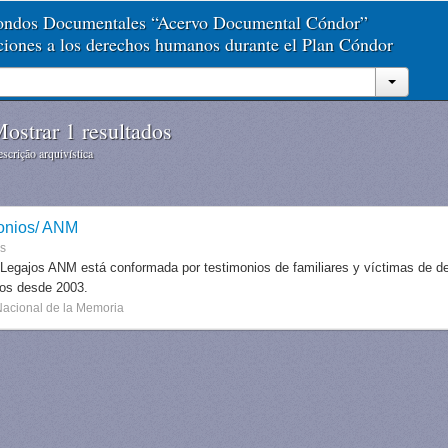
Fondos Documentales “Acervo Documental Cóndor”
aciones a los derechos humanos durante el Plan Cóndor
ostrar 1 resultados
scrição arquivística
onios/ ANM
es
 Legajos ANM está conformada por testimonios de familiares y víctimas de des
dos desde 2003.
Nacional de la Memoria