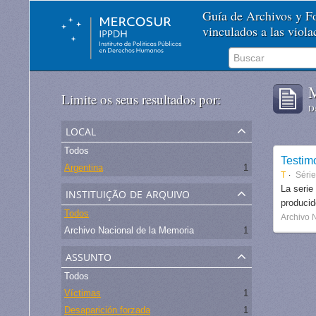
Guía de Archivos y 
vinculados a las viol
M
Limite os seus resultados por:
De
local
Todos
Testim
Argentina
1
T
Séri
instituição de arquivo
La serie
produci
Todos
Archivo 
Archivo Nacional de la Memoria
1
assunto
Todos
Víctimas
1
Desaparición forzada
1