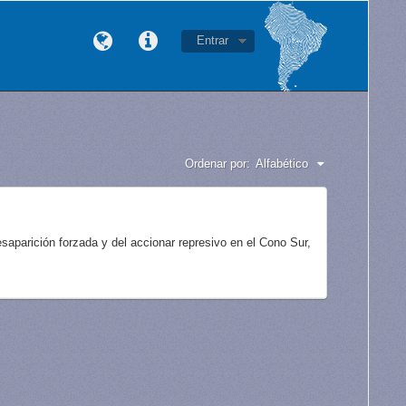
Entrar
Ordenar por:
Alfabético
aparición forzada y del accionar represivo en el Cono Sur,