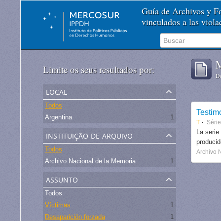
Guía de Archivos y 
vinculados a las viol
M
Limite os seus resultados por:
De
local
Todos
Testim
Argentina
1
T
Séri
instituição de arquivo
La serie
produci
Todos
Archivo 
Archivo Nacional de la Memoria
1
assunto
Todos
Víctimas
1
Desaparición forzada
1