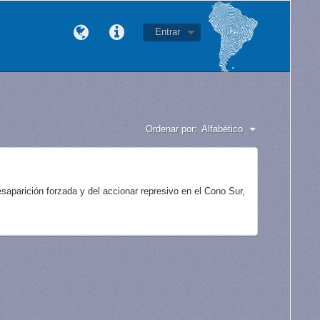
Entrar
Ordenar por:
Alfabético
aparición forzada y del accionar represivo en el Cono Sur,