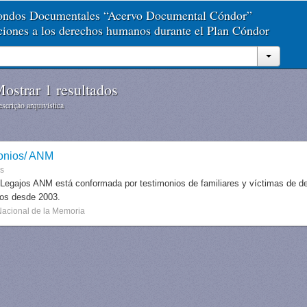
Fondos Documentales “Acervo Documental Cóndor”
aciones a los derechos humanos durante el Plan Cóndor
ostrar 1 resultados
scrição arquivística
onios/ ANM
es
 Legajos ANM está conformada por testimonios de familiares y víctimas de des
dos desde 2003.
Nacional de la Memoria