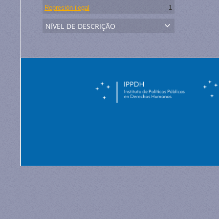
Represión ilegal
1
nível de descrição