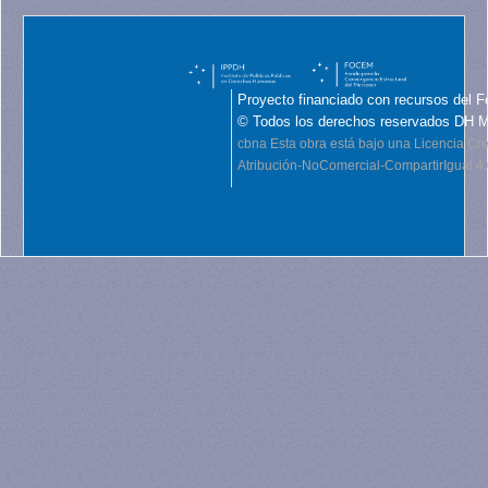
Proyecto financiado con recursos del F
© Todos los derechos reservados DH 
cbna
Esta obra está bajo una Licencia C
Atribución-NoComercial-CompartirIgual 4.0