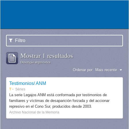
Filtro
Mostrar 1 resultados
Descrição arquivística
Ordenar por:
Mais recente
Testimonios/ ANM
T
Séries
La serie Legajos ANM está conformada por testimonios de
familiares y víctimas de desaparición forzada y del accionar
represivo en el Cono Sur, producidos desde 2003.
Archivo Nacional de la Memoria