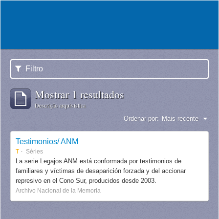
Filtro
Mostrar 1 resultados
Descrição arquivística
Ordenar por:
Mais recente
Testimonios/ ANM
T
Séries
La serie Legajos ANM está conformada por testimonios de
familiares y víctimas de desaparición forzada y del accionar
represivo en el Cono Sur, producidos desde 2003.
Archivo Nacional de la Memoria