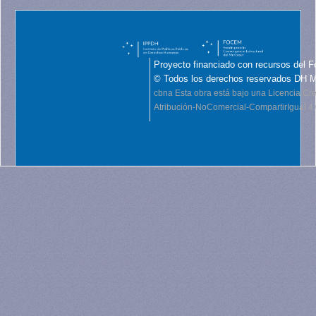
Proyecto financiado con recursos del F
© Todos los derechos reservados DH 
cbna
Esta obra está bajo una Licencia C
Atribución-NoComercial-CompartirIgual 4.0