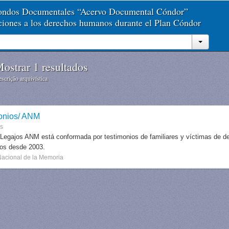
Fondos Documentales “Acervo Documental Cóndor”
aciones a los derechos humanos durante el Plan Cóndor
ostrar 1 resultados
scrição arquivística
onios/ ANM
es
 Legajos ANM está conformada por testimonios de familiares y víctimas de des
dos desde 2003.
Nacional de la Memoria