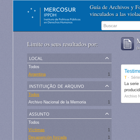
Guía de Archivos y 
vinculados a las viol
M
Limite os seus resultados por:
De
local
Todos
Testim
Argentina
1
T
Séri
instituição de arquivo
La serie
produci
Todos
Archivo 
Archivo Nacional de la Memoria
1
assunto
Todos
Víctimas
1
Desaparición forzada
1