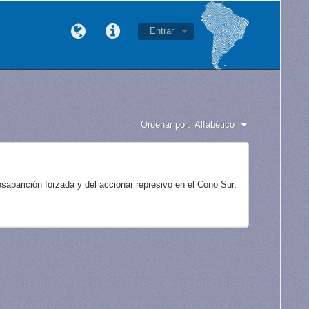
Entrar
Ordenar por:
Alfabético
aparición forzada y del accionar represivo en el Cono Sur,