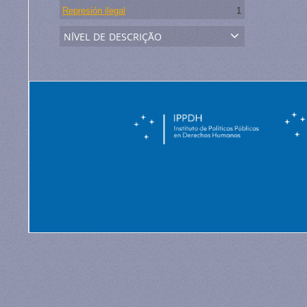
Represión ilegal
1
nível de descrição