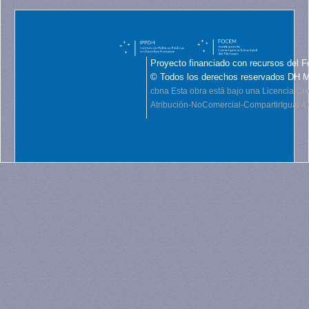
Proyecto financiado con recursos del F
© Todos los derechos reservados DH 
cbna
Esta obra está bajo una Licencia C
Atribución-NoComercial-CompartirIgual 4.0