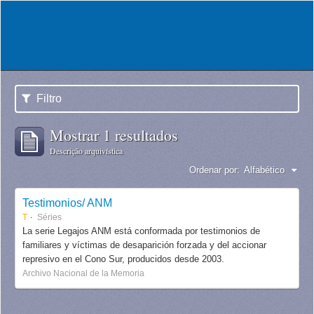
Filtro
Mostrar 1 resultados
Descrição arquivística
Ordenar por:
Alfabético
Testimonios/ ANM
T
Séries
La serie Legajos ANM está conformada por testimonios de
familiares y víctimas de desaparición forzada y del accionar
represivo en el Cono Sur, producidos desde 2003.
Archivo Nacional de la Memoria