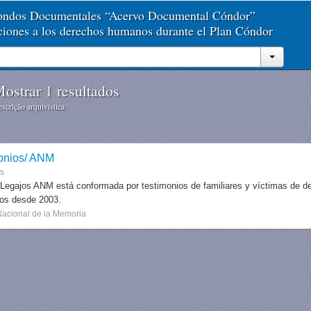
Fondos Documentales “Acervo Documental Cóndor”
aciones a los derechos humanos durante el Plan Cóndor
ostrar 1 resultados
scrição arquivística
onios/ ANM
es
 Legajos ANM está conformada por testimonios de familiares y víctimas de des
dos desde 2003.
Nacional de la Memoria