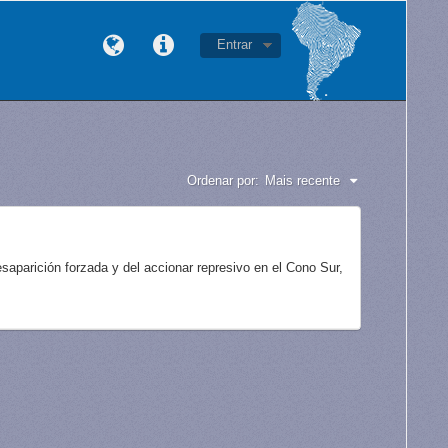
Entrar
Ordenar por:
Mais recente
aparición forzada y del accionar represivo en el Cono Sur,