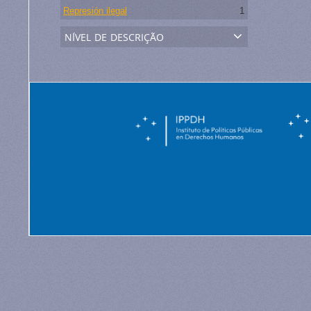
Represión ilegal
1
nível de descrição