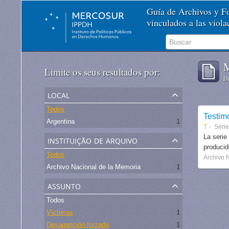
Guía de Archivos y 
vinculados a las viol
M
Limite os seus resultados por:
De
local
Todos
Testim
Argentina
1
T
Séri
instituição de arquivo
La serie
produci
Todos
Archivo 
Archivo Nacional de la Memoria
1
assunto
Todos
Víctimas
1
Desaparición forzada
1