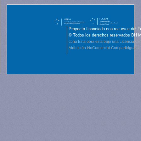
Proyecto financiado con recursos del F
© Todos los derechos reservados DH 
cbna
Esta obra está bajo una Licencia C
Atribución-NoComercial-CompartirIgual 4.0