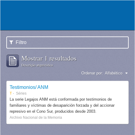
Filtro
Mostrar 1 resultados
Descrição arquivística
Ordenar por:
Alfabético
Testimonios/ ANM
T
Séries
La serie Legajos ANM está conformada por testimonios de
familiares y víctimas de desaparición forzada y del accionar
represivo en el Cono Sur, producidos desde 2003.
Archivo Nacional de la Memoria