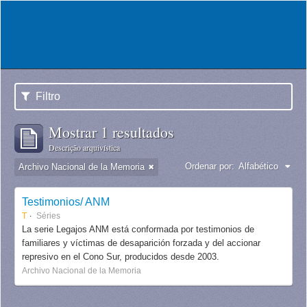
Filtro
Mostrar 1 resultados
Descrição arquivística
Ordenar por:
Alfabético
Archivo Nacional de la Memoria
Testimonios/ ANM
T
Séries
La serie Legajos ANM está conformada por testimonios de
familiares y víctimas de desaparición forzada y del accionar
represivo en el Cono Sur, producidos desde 2003.
Archivo Nacional de la Memoria