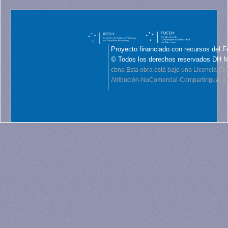
Proyecto financiado con recursos del F
© Todos los derechos reservados DH 
cbna
Esta obra está bajo una Licencia C
Atribución-NoComercial-CompartirIgual 4.0