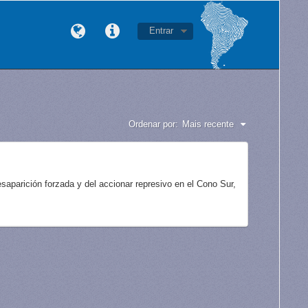
Entrar
Ordenar por:
Mais recente
aparición forzada y del accionar represivo en el Cono Sur,