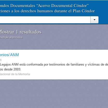
Fondos Documentales “Acervo Documental Cóndor”
aciones a los derechos humanos durante el Plan Cóndor
ostrar 1 resultados
scrição arquivística
onios/ ANM
es
 Legajos ANM está conformada por testimonios de familiares y víctimas de des
dos desde 2003.
Nacional de la Memoria