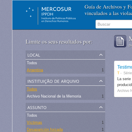
Guía de Archivos y 
vinculados a las viol
M
Limite os seus resultados por:
De
local
Todos
Testim
Argentina
1
T
Séri
instituição de arquivo
La serie
produci
Todos
Archivo 
Archivo Nacional de la Memoria
1
assunto
Todos
Víctimas
1
Desaparición forzada
1