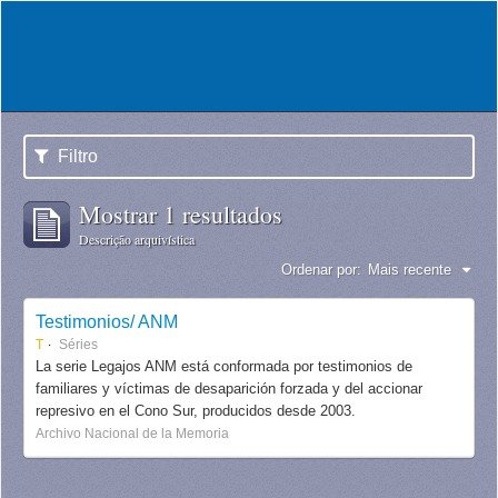
Filtro
Mostrar 1 resultados
Descrição arquivística
Ordenar por:
Mais recente
Testimonios/ ANM
T
Séries
La serie Legajos ANM está conformada por testimonios de
familiares y víctimas de desaparición forzada y del accionar
represivo en el Cono Sur, producidos desde 2003.
Archivo Nacional de la Memoria