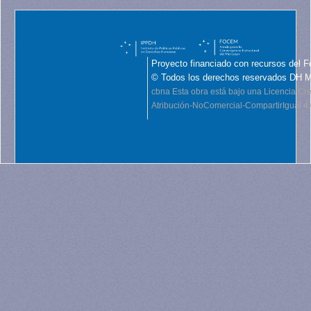
Proyecto financiado con recursos del F
© Todos los derechos reservados DH 
cbna
Esta obra está bajo una Licencia C
Atribución-NoComercial-CompartirIgual 4.0