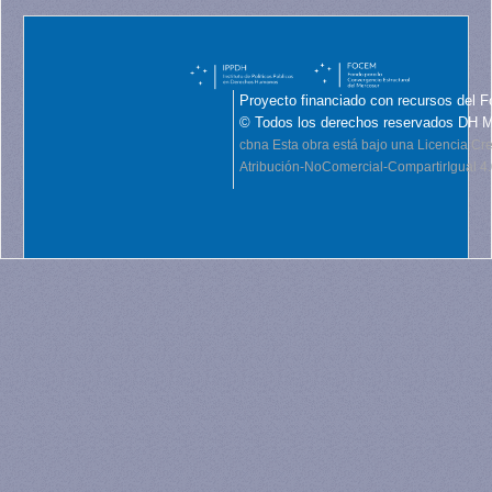
Proyecto financiado con recursos del F
© Todos los derechos reservados DH 
cbna
Esta obra está bajo una Licencia C
Atribución-NoComercial-CompartirIgual 4.0