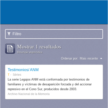
Filtro
Mostrar 1 resultados
Descrição arquivística
Ordenar por:
Mais recente
Testimonios/ ANM
T
Séries
La serie Legajos ANM está conformada por testimonios de
familiares y víctimas de desaparición forzada y del accionar
represivo en el Cono Sur, producidos desde 2003.
Archivo Nacional de la Memoria