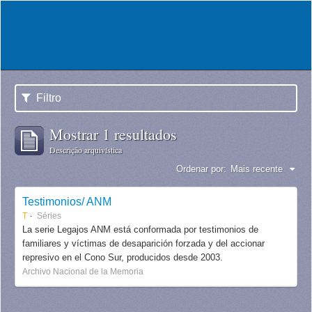
Filtro
Mostrar 1 resultados
Descrição arquivística
Ordenar por:
Mais recente
Testimonios/ ANM
T
Séries
La serie Legajos ANM está conformada por testimonios de
familiares y víctimas de desaparición forzada y del accionar
represivo en el Cono Sur, producidos desde 2003.
Archivo Nacional de la Memoria