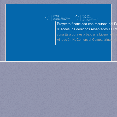
Proyecto financiado con recursos del F
© Todos los derechos reservados DH 
cbna
Esta obra está bajo una Licencia C
Atribución-NoComercial-CompartirIgual 4.0