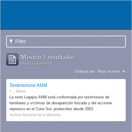
Filtro
Mostrar 1 resultados
Descrição arquivística
Ordenar por:
Mais recente
Testimonios/ ANM
T
Séries
La serie Legajos ANM está conformada por testimonios de
familiares y víctimas de desaparición forzada y del accionar
represivo en el Cono Sur, producidos desde 2003.
Archivo Nacional de la Memoria