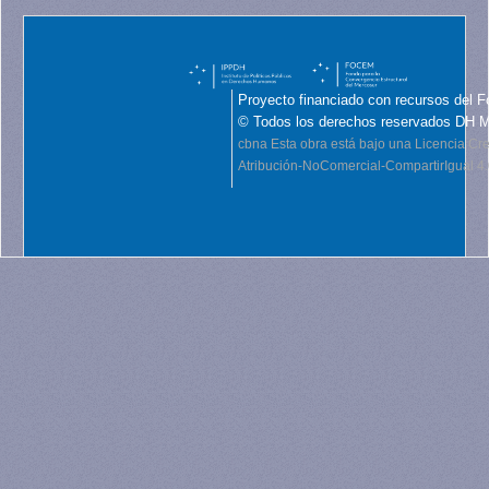
Proyecto financiado con recursos del F
© Todos los derechos reservados DH 
cbna
Esta obra está bajo una Licencia C
Atribución-NoComercial-CompartirIgual 4.0