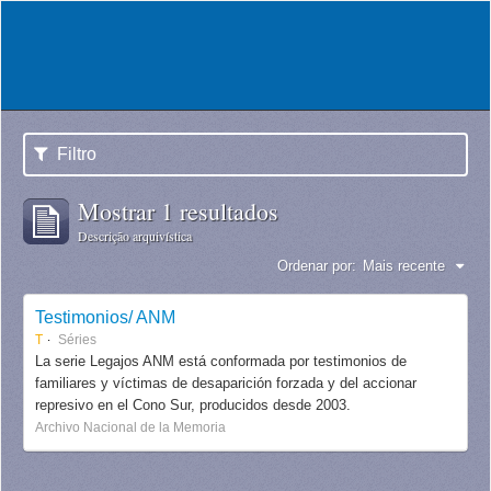
Filtro
Mostrar 1 resultados
Descrição arquivística
Ordenar por:
Mais recente
Testimonios/ ANM
T
Séries
La serie Legajos ANM está conformada por testimonios de
familiares y víctimas de desaparición forzada y del accionar
represivo en el Cono Sur, producidos desde 2003.
Archivo Nacional de la Memoria