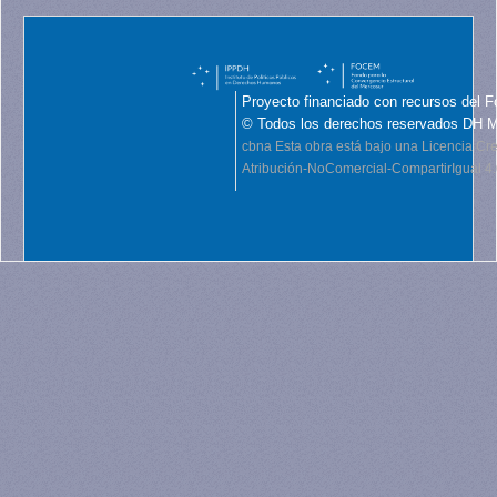
Proyecto financiado con recursos del F
© Todos los derechos reservados DH 
cbna
Esta obra está bajo una Licencia C
Atribución-NoComercial-CompartirIgual 4.0