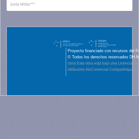
Junta Militar***
Proyecto financiado con recursos del F
© Todos los derechos reservados DH 
cbna
Esta obra está bajo una Licencia C
Atribución-NoComercial-CompartirIgual 4.0