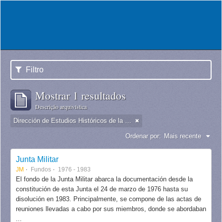
Filtro
Mostrar 1 resultados
Descrição arquivística
Dirección de Estudios Históricos de la Fuerza Aérea
Ordenar por:
Mais recente
Junta Militar
JM
Fundos
1976 - 1983
El fondo de la Junta Militar abarca la documentación desde la
constitución de esta Junta el 24 de marzo de 1976 hasta su
disolución en 1983. Principalmente, se compone de las actas de
reuniones llevadas a cabo por sus miembros, donde se abordaban
...