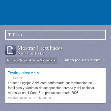
Filtro
Mostrar 1 resultados
Descrição arquivística
Ordenar por:
Mais recente
Archivo Nacional de la Memoria
Testimonios/ ANM
T
Séries
La serie Legajos ANM está conformada por testimonios de
familiares y víctimas de desaparición forzada y del accionar
represivo en el Cono Sur, producidos desde 2003.
Archivo Nacional de la Memoria