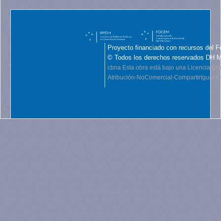
Proyecto financiado con recursos del F
© Todos los derechos reservados DH 
cbna
Esta obra está bajo una Licencia C
Atribución-NoComercial-CompartirIgual 4.0