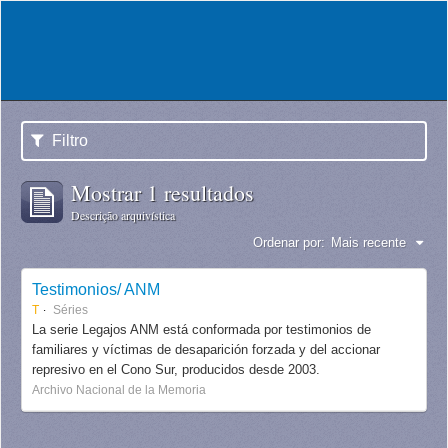
Filtro
Mostrar 1 resultados
Descrição arquivística
Ordenar por:
Mais recente
Testimonios/ ANM
T
Séries
La serie Legajos ANM está conformada por testimonios de
familiares y víctimas de desaparición forzada y del accionar
represivo en el Cono Sur, producidos desde 2003.
Archivo Nacional de la Memoria