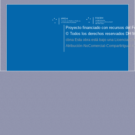
Proyecto financiado con recursos del F
© Todos los derechos reservados DH 
cbna
Esta obra está bajo una Licencia C
Atribución-NoComercial-CompartirIgual 4.0