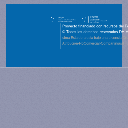
Proyecto financiado con recursos del F
© Todos los derechos reservados DH 
cbna
Esta obra está bajo una Licencia C
Atribución-NoComercial-CompartirIgual 4.0