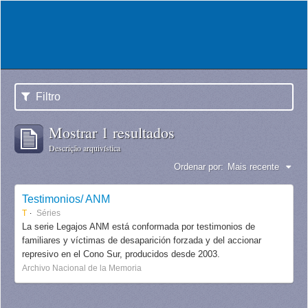
Filtro
Mostrar 1 resultados
Descrição arquivística
Ordenar por:
Mais recente
Testimonios/ ANM
T
Séries
La serie Legajos ANM está conformada por testimonios de
familiares y víctimas de desaparición forzada y del accionar
represivo en el Cono Sur, producidos desde 2003.
Archivo Nacional de la Memoria