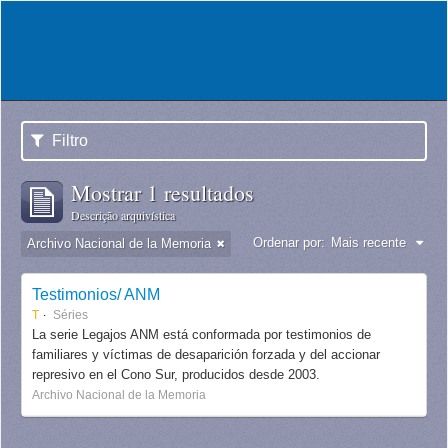
Filtro
Mostrar 1 resultados
Descrição arquivística
Ordenar por:
Mais recente
Archivo Nacional de la Memoria
Testimonios/ ANM
T
Séries
La serie Legajos ANM está conformada por testimonios de
familiares y víctimas de desaparición forzada y del accionar
represivo en el Cono Sur, producidos desde 2003.
Archivo Nacional de la Memoria