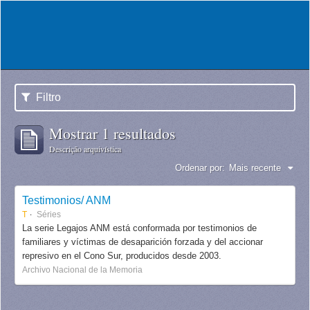
Filtro
Mostrar 1 resultados
Descrição arquivística
Ordenar por:
Mais recente
Testimonios/ ANM
T
Séries
La serie Legajos ANM está conformada por testimonios de
familiares y víctimas de desaparición forzada y del accionar
represivo en el Cono Sur, producidos desde 2003.
Archivo Nacional de la Memoria