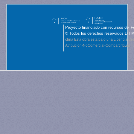
Proyecto financiado con recursos del F
© Todos los derechos reservados DH 
cbna
Esta obra está bajo una Licencia C
Atribución-NoComercial-CompartirIgual 4.0