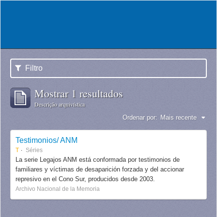
Filtro
Mostrar 1 resultados
Descrição arquivística
Ordenar por:
Mais recente
Testimonios/ ANM
T
Séries
La serie Legajos ANM está conformada por testimonios de
familiares y víctimas de desaparición forzada y del accionar
represivo en el Cono Sur, producidos desde 2003.
Archivo Nacional de la Memoria