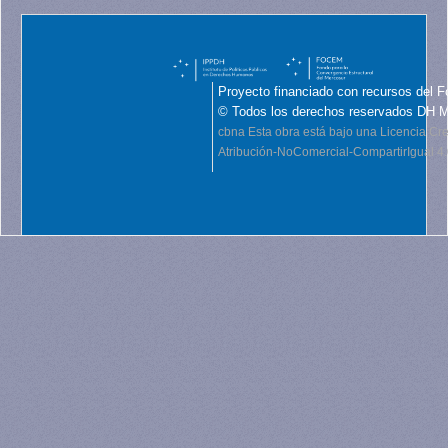
Proyecto financiado con recursos del F
© Todos los derechos reservados DH 
cbna
Esta obra está bajo una Licencia C
Atribución-NoComercial-CompartirIgual 4.0