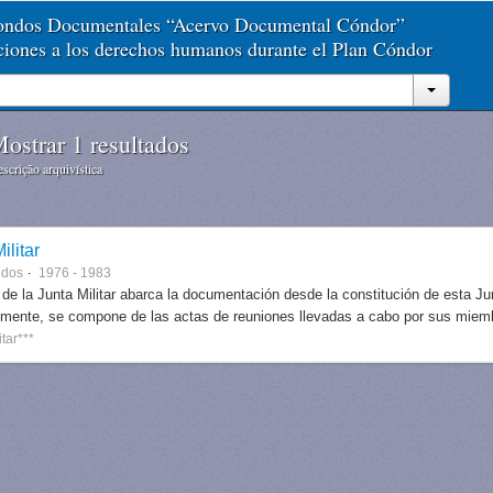
Fondos Documentales “Acervo Documental Cóndor”
aciones a los derechos humanos durante el Plan Cóndor
ostrar 1 resultados
scrição arquivística
ilitar
ndos
1976 - 1983
 de la Junta Militar abarca la documentación desde la constitución de esta J
lmente, se compone de las actas de reuniones llevadas a cabo por sus miem
itar***