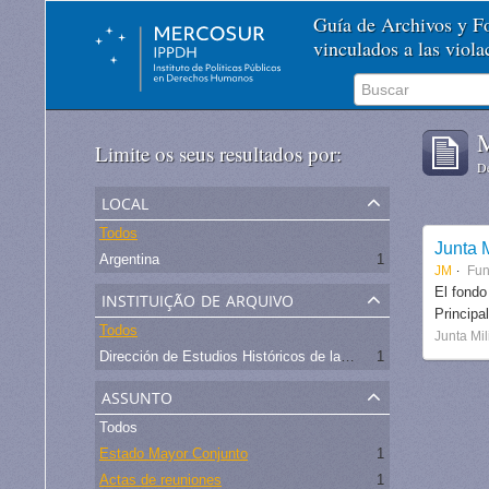
Guía de Archivos y 
vinculados a las viol
M
Limite os seus resultados por:
De
local
Todos
Junta M
Argentina
1
JM
Fu
instituição de arquivo
El fondo
Principa
Todos
Junta Mil
Dirección de Estudios Históricos de la Fuerza Aérea
1
assunto
Todos
Estado Mayor Conjunto
1
Actas de reuniones
1