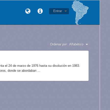
Entrar
Ordenar por:
Alfabético
unta el 24 de marzo de 1976 hasta su disolución en 1983.
bros, donde se abordaban ...