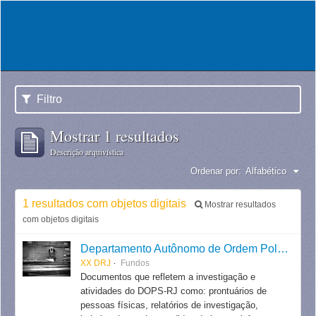
Filtro
Mostrar 1 resultados
Descrição arquivística
Ordenar por:
Alfabético
1 resultados com objetos digitais
Mostrar resultados
com objetos digitais
Departamento Autônomo de Ordem Política e Social do Estado do Rio de Janeiro
XX DRJ
Fundos
Documentos que refletem a investigação e
atividades do DOPS-RJ como: prontuários de
pessoas físicas, relatórios de investigação,