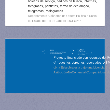
boletins de serviço, pedidos de busca, informes,
fotografias, panfletos, termo de declaração,
telegramas, radiogramas ...
Departamento Autônomo de Ordem Política e Social
do Estado do Rio de Janeiro (DOPS)***
Proyecto financiado con recursos del F
© Todos los derechos reservados DH 
cbna
Esta obra está bajo una Licencia C
Atribución-NoComercial-CompartirIgual 4.0