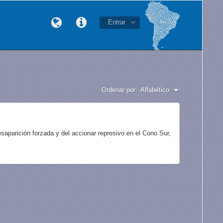
Entrar
Ordenar por:
Alfabético
aparición forzada y del accionar represivo en el Cono Sur,