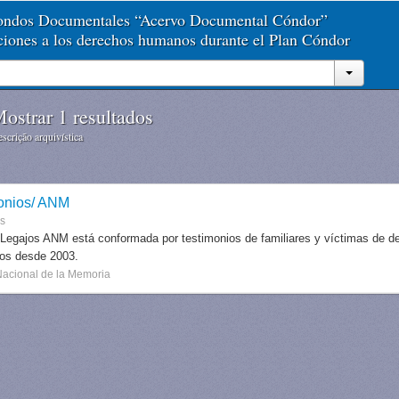
Fondos Documentales “Acervo Documental Cóndor”
aciones a los derechos humanos durante el Plan Cóndor
ostrar 1 resultados
scrição arquivística
onios/ ANM
es
 Legajos ANM está conformada por testimonios de familiares y víctimas de des
dos desde 2003.
Nacional de la Memoria