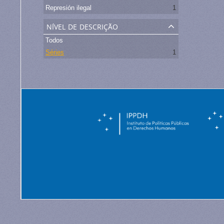
Represión ilegal
1
nível de descrição
Todos
Séries
1