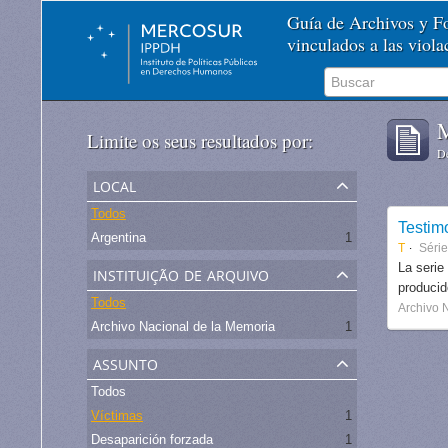
Guía de Archivos y 
vinculados a las viol
M
Limite os seus resultados por:
De
local
Todos
Testim
Argentina
1
T
Séri
instituição de arquivo
La serie
produci
Todos
Archivo 
Archivo Nacional de la Memoria
1
assunto
Todos
Víctimas
1
Desaparición forzada
1