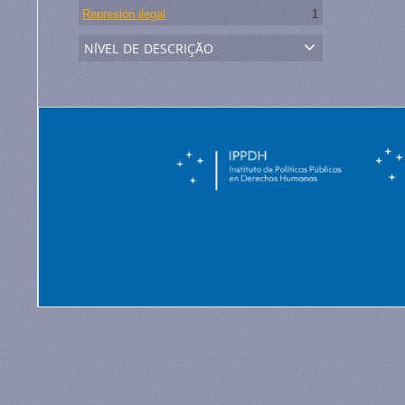
Represión ilegal
1
nível de descrição