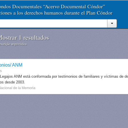
Fondos Documentales “Acervo Documental Cóndor”
aciones a los derechos humanos durante el Plan Cóndor
ostrar 1 resultados
scrição arquivística
onios/ ANM
es
 Legajos ANM está conformada por testimonios de familiares y víctimas de des
dos desde 2003.
Nacional de la Memoria