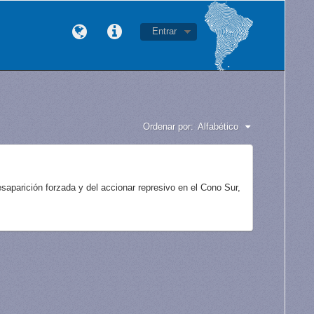
Entrar
Ordenar por:
Alfabético
aparición forzada y del accionar represivo en el Cono Sur,