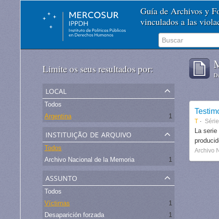
Guía de Archivos y 
vinculados a las viol
M
Limite os seus resultados por:
De
local
Todos
Testim
Argentina
1
T
Séri
instituição de arquivo
La serie
produci
Todos
Archivo 
Archivo Nacional de la Memoria
1
assunto
Todos
Víctimas
1
Desaparición forzada
1