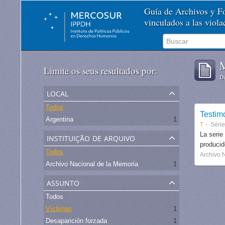
Guía de Archivos y 
vinculados a las viol
M
Limite os seus resultados por:
De
local
Todos
Testim
Argentina
1
T
Séri
instituição de arquivo
La serie
produci
Todos
Archivo 
Archivo Nacional de la Memoria
1
assunto
Todos
Víctimas
1
Desaparición forzada
1