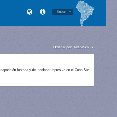
Entrar
Ordenar por:
Alfabético
aparición forzada y del accionar represivo en el Cono Sur,