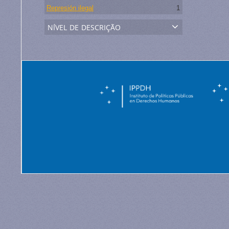
Represión ilegal
1
nível de descrição