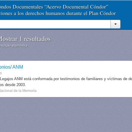
Fondos Documentales “Acervo Documental Cóndor”
aciones a los derechos humanos durante el Plan Cóndor
ostrar 1 resultados
scrição arquivística
onios/ ANM
es
 Legajos ANM está conformada por testimonios de familiares y víctimas de des
dos desde 2003.
Nacional de la Memoria