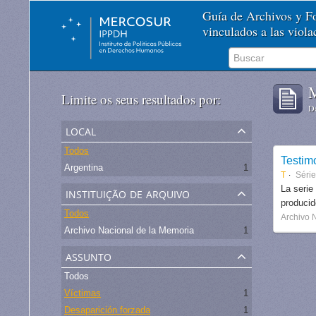
Guía de Archivos y 
vinculados a las viol
M
Limite os seus resultados por:
De
local
Todos
Testim
Argentina
1
T
Séri
instituição de arquivo
La serie
produci
Todos
Archivo 
Archivo Nacional de la Memoria
1
assunto
Todos
Víctimas
1
Desaparición forzada
1