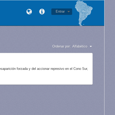
Entrar
Ordenar por:
Alfabético
aparición forzada y del accionar represivo en el Cono Sur,