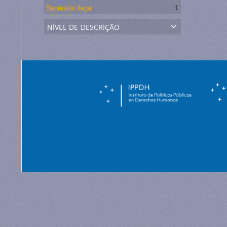
Represión ilegal
1
nível de descrição