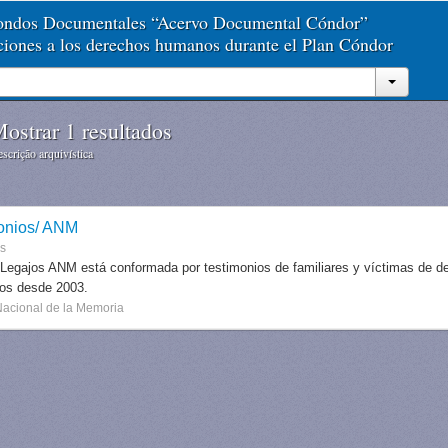
Fondos Documentales “Acervo Documental Cóndor”
aciones a los derechos humanos durante el Plan Cóndor
ostrar 1 resultados
scrição arquivística
onios/ ANM
es
 Legajos ANM está conformada por testimonios de familiares y víctimas de des
dos desde 2003.
Nacional de la Memoria