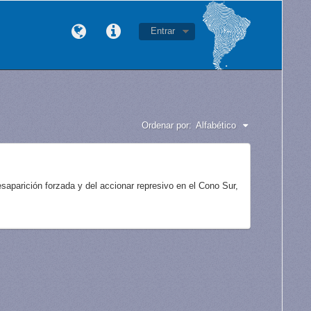
Entrar
Ordenar por:
Alfabético
aparición forzada y del accionar represivo en el Cono Sur,