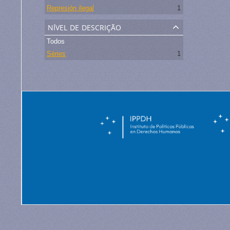
Represión ilegal
1
nível de descrição
Todos
Séries
1