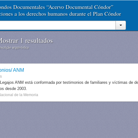
Fondos Documentales “Acervo Documental Cóndor”
aciones a los derechos humanos durante el Plan Cóndor
ostrar 1 resultados
scrição arquivística
onios/ ANM
es
 Legajos ANM está conformada por testimonios de familiares y víctimas de des
dos desde 2003.
Nacional de la Memoria