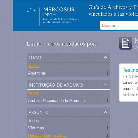
Guía de Archivos y 
vinculados a las viol
M
Limite os seus resultados por:
De
local
Todos
Testim
Argentina
1
T
Séri
instituição de arquivo
La serie
produci
Todos
Archivo 
Archivo Nacional de la Memoria
1
assunto
Todos
Víctimas
1
Desaparición forzada
1