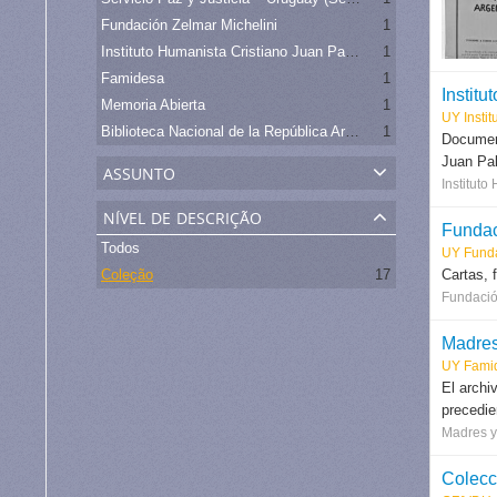
Fundación Zelmar Michelini
1
Instituto Humanista Cristiano Juan Pablo Terra
1
Famidesa
1
Instit
Memoria Abierta
1
UY Instit
Biblioteca Nacional de la República Argentina
1
Document
Juan Pab
assunto
Instituto
nível de descrição
Fundac
Todos
UY Funda
Coleção
17
Cartas, 
Fundació
Madres
UY Fami
El archi
precedie
Madres y
Colecc