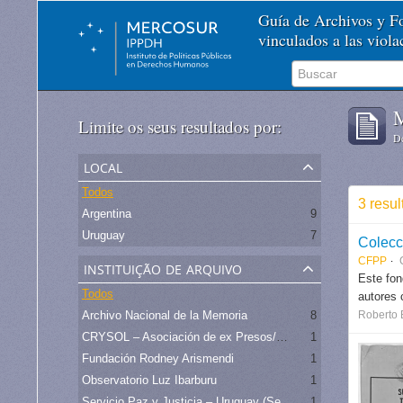
Guía de Archivos y 
vinculados a las viol
M
Limite os seus resultados por:
De
local
Todos
3 resu
Argentina
9
Uruguay
7
Colecc
CFPP
instituição de arquivo
Este fon
Todos
autores 
Archivo Nacional de la Memoria
8
Roberto 
CRYSOL – Asociación de ex Presos/as políticos del Uruguay
1
Fundación Rodney Arismendi
1
Observatorio Luz Ibarburu
1
Servicio Paz y Justicia – Uruguay (Serpaj)
1