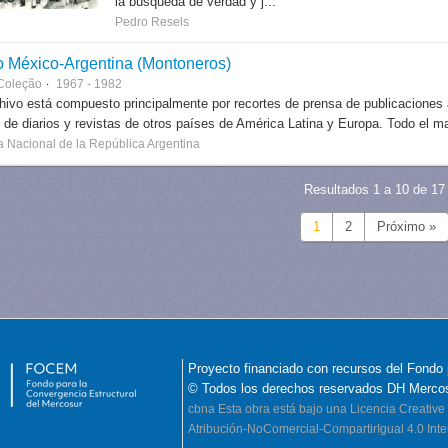
la búsqueda de verdad y j...
Pedro Resels
o México-Argentina (Montoneros)
Coleção
1967 - 1982
hivo está compuesto principalmente por recortes de prensa de publicaciones
s de diarios y revistas de otros países de América Latina y Europa. Todo el mat
a Nacional de la República Argentina
Resultados 1 a 10 de 17
1
2
Próximo »
Proyecto financiado con recursos del Fondo 
© Todos los derechos reservados DH Merco
cbna
Esta obra está bajo una Licencia Creati
Atribución-NoComercial-CompartirIgual 4.0 Inte