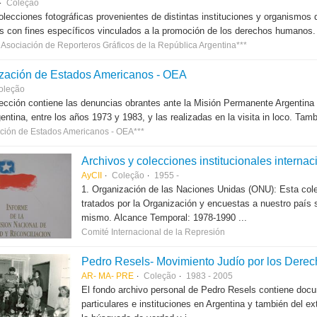
Coleção
lecciones fotográficas provenientes de distintas instituciones y organismos
s con fines específicos vinculados a la promoción de los derechos humanos.
Asociación de Reporteros Gráficos de la República Argentina***
zación de Estados Americanos - OEA
oleção
ección contiene las denuncias obrantes ante la Misión Permanente Argentina
gentina, entre los años 1973 y 1983, y las realizadas en la visita in loco. Tam
ción de Estados Americanos - OEA***
Archivos y colecciones institucionales internac
AyCII
Coleção
1955 -
1. Organización de las Naciones Unidas (ONU): Esta col
tratados por la Organización y encuestas a nuestro país
mismo. Alcance Temporal: 1978-1990 ...
Comité Internacional de la Represión
Pedro Resels- Movimiento Judío por los Der
AR- MA- PRE
Coleção
1983 - 2005
El fondo archivo personal de Pedro Resels contiene docu
particulares e instituciones en Argentina y también del e