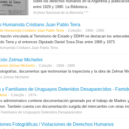
sobre los derechos humanos en la Argentina y publicacion
entre 1929 y 1990. La Biblioteca...
Archivo Nacional de la Memoria ***
uto Humanista Cristiano Juan Pablo Terra
uto Humanista Cristiano Juan Pablo Terra
Coleção
1960 - 1990
ación vinculada al Terrorismo de Estado y DDHH se destacan los antecedent
lo Terra y el entonces Diputado Daniel Sosa Días entre 1968 y 1973.
 Humanista Cristiano Juan Pablo Terra
ión Zelmar Michelini
ción Zelmar Michelini
Coleção
1968 - 1985
fotografías, documentos que testimonian la trayectoria y la obra de Zelmar Mi
n Zelmar Michelini
 y Familiares de Uruguayos Detenidos Desaparecidos - Famid
desa
Coleção
1974 -
vo administrativo contiene documentación generado por el trabajo de Madres y 
ron. También cuenta con documentación surgida del intercambio con otras ins
 Familiares de Uruguayos Detenidos Desaparecidos
iones Fotográficas / Violaciones de Derechos Humanos