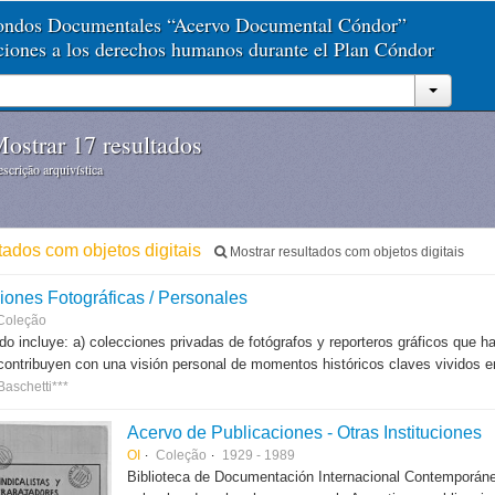
Fondos Documentales “Acervo Documental Cóndor”
aciones a los derechos humanos durante el Plan Cóndor
ostrar 17 resultados
scrição arquivística
ltados com objetos digitais
Mostrar resultados com objetos digitais
iones Fotográficas / Personales
Coleção
do incluye: a) colecciones privadas de fotógrafos y reporteros gráficos que h
contribuyen con una visión personal de momentos históricos claves vividos en
Baschetti***
Acervo de Publicaciones - Otras Instituciones
OI
Coleção
1929 - 1989
Biblioteca de Documentación Internacional Contemporáne