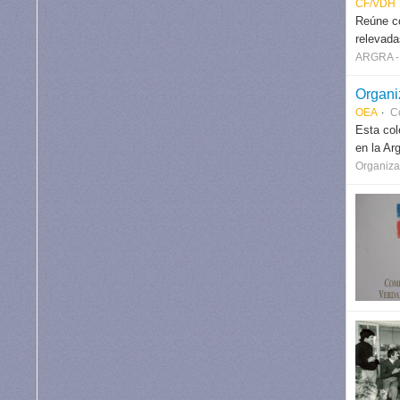
CF/VDH
Reúne co
relevada
ARGRA - 
Organi
OEA
C
Esta col
en la Ar
Organiza