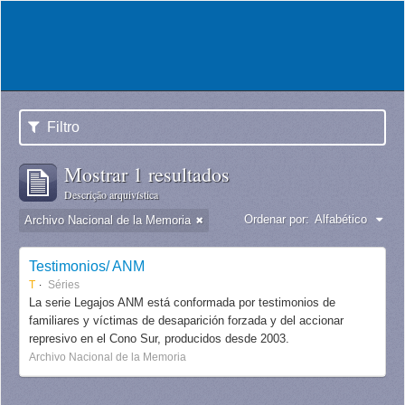
Filtro
Mostrar 1 resultados
Descrição arquivística
Ordenar por:
Alfabético
Archivo Nacional de la Memoria
Testimonios/ ANM
T
Séries
La serie Legajos ANM está conformada por testimonios de
familiares y víctimas de desaparición forzada y del accionar
represivo en el Cono Sur, producidos desde 2003.
Archivo Nacional de la Memoria