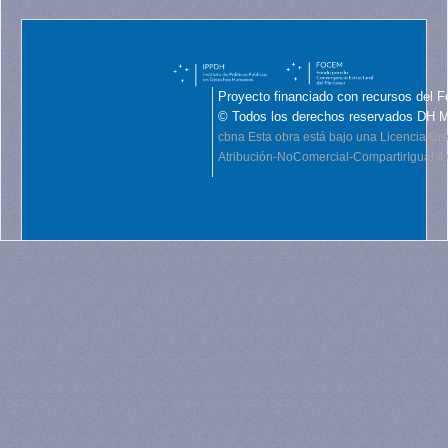
Proyecto financiado con recursos del F
© Todos los derechos reservados DH 
cbna
Esta obra está bajo una Licencia C
Atribución-NoComercial-CompartirIgual 4.0