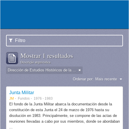
Filtro
Mostrar 1 resultados
Descrição arquivística
Dirección de Estudios Históricos de la Fuerza Aérea
Ordenar por:
Mais recente
Junta Militar
JM
Fundos
1976 - 1983
El fondo de la Junta Militar abarca la documentación desde la
constitución de esta Junta el 24 de marzo de 1976 hasta su
disolución en 1983. Principalmente, se compone de las actas de
reuniones llevadas a cabo por sus miembros, donde se abordaban
...