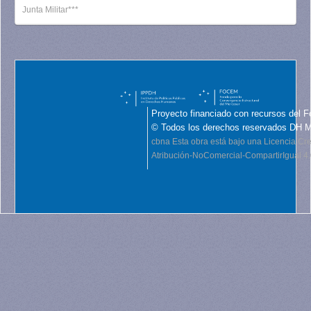
Junta Militar***
Proyecto financiado con recursos del F
© Todos los derechos reservados DH 
cbna
Esta obra está bajo una Licencia C
Atribución-NoComercial-CompartirIgual 4.0