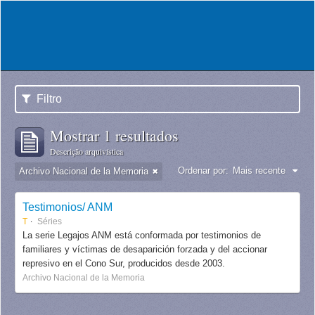
Filtro
Mostrar 1 resultados
Descrição arquivística
Ordenar por:
Mais recente
Archivo Nacional de la Memoria
Testimonios/ ANM
T
Séries
La serie Legajos ANM está conformada por testimonios de
familiares y víctimas de desaparición forzada y del accionar
represivo en el Cono Sur, producidos desde 2003.
Archivo Nacional de la Memoria