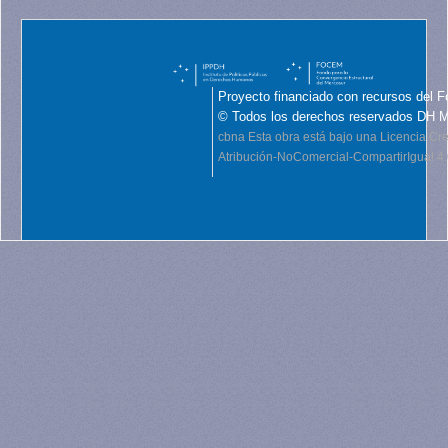
Proyecto financiado con recursos del F
© Todos los derechos reservados DH 
cbna
Esta obra está bajo una Licencia C
Atribución-NoComercial-CompartirIgual 4.0