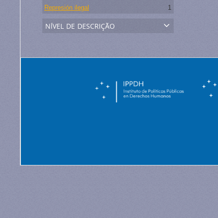
Represión ilegal
1
nível de descrição