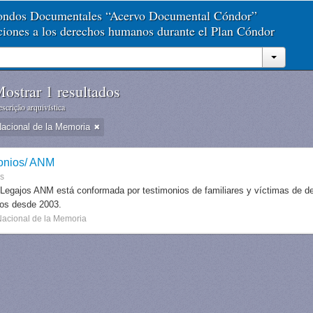
Fondos Documentales “Acervo Documental Cóndor”
aciones a los derechos humanos durante el Plan Cóndor
ostrar 1 resultados
scrição arquivística
Nacional de la Memoria
onios/ ANM
es
 Legajos ANM está conformada por testimonios de familiares y víctimas de des
dos desde 2003.
Nacional de la Memoria