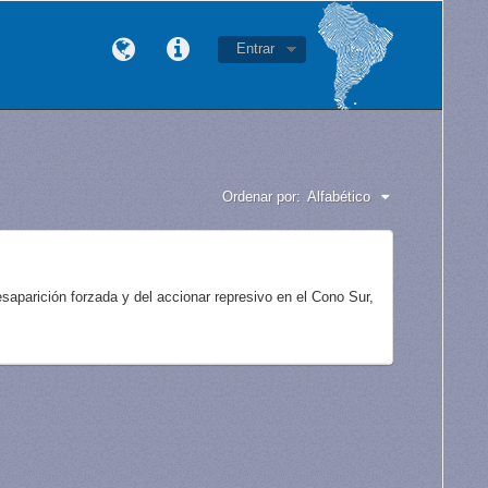
Entrar
Ordenar por:
Alfabético
aparición forzada y del accionar represivo en el Cono Sur,