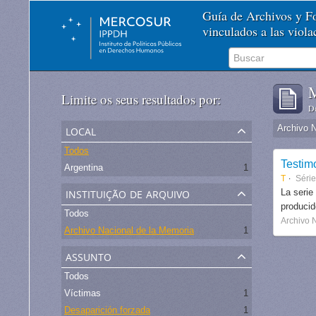
Guía de Archivos y 
vinculados a las viol
M
Limite os seus resultados por:
De
local
Archivo 
Todos
Testim
Argentina
1
T
Séri
instituição de arquivo
La serie
produci
Todos
Archivo 
Archivo Nacional de la Memoria
1
assunto
Todos
Víctimas
1
Desaparición forzada
1