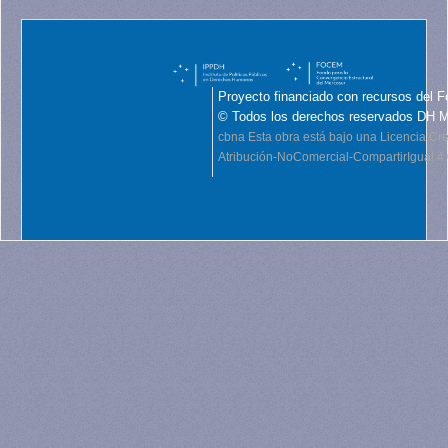
Proyecto financiado con recursos del F
© Todos los derechos reservados DH 
cbna
Esta obra está bajo una Licencia C
Atribución-NoComercial-CompartirIgual 4.0