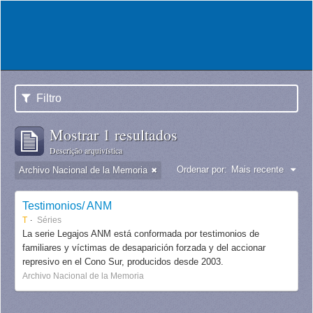
Filtro
Mostrar 1 resultados
Descrição arquivística
Ordenar por:
Mais recente
Archivo Nacional de la Memoria
Testimonios/ ANM
T
Séries
La serie Legajos ANM está conformada por testimonios de
familiares y víctimas de desaparición forzada y del accionar
represivo en el Cono Sur, producidos desde 2003.
Archivo Nacional de la Memoria