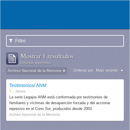
Filtro
Mostrar 1 resultados
Descrição arquivística
Ordenar por:
Mais recente
Archivo Nacional de la Memoria
Testimonios/ ANM
T
Séries
La serie Legajos ANM está conformada por testimonios de
familiares y víctimas de desaparición forzada y del accionar
represivo en el Cono Sur, producidos desde 2003.
Archivo Nacional de la Memoria