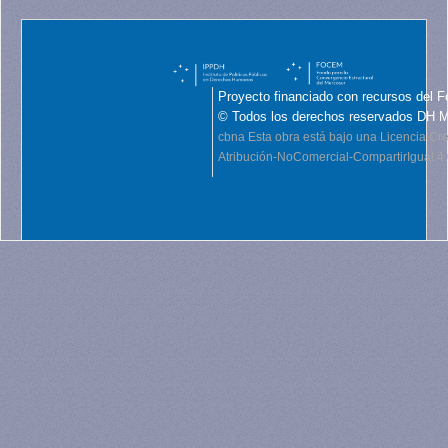
Proyecto financiado con recursos del F
© Todos los derechos reservados DH 
cbna
Esta obra está bajo una Licencia C
Atribución-NoComercial-CompartirIgual 4.0