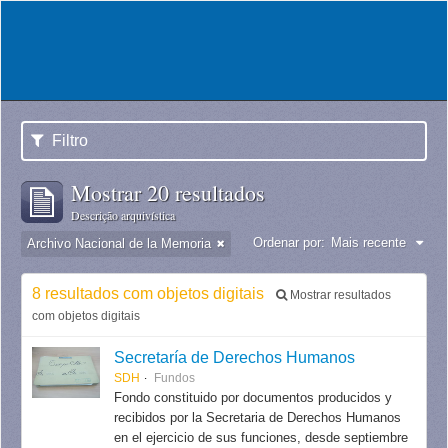
Filtro
Mostrar 20 resultados
Descrição arquivística
Ordenar por:
Mais recente
Archivo Nacional de la Memoria
8 resultados com objetos digitais
Mostrar resultados
com objetos digitais
Secretaría de Derechos Humanos
SDH
Fundos
Fondo constituido por documentos producidos y
recibidos por la Secretaria de Derechos Humanos
en el ejercicio de sus funciones, desde septiembre