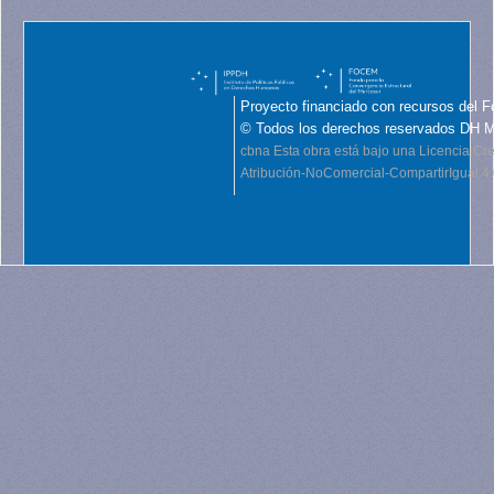
Proyecto financiado con recursos del F
© Todos los derechos reservados DH 
cbna
Esta obra está bajo una Licencia C
Atribución-NoComercial-CompartirIgual 4.0