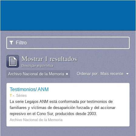
Filtro
Mostrar 1 resultados
Descrição arquivística
Ordenar por:
Mais recente
Archivo Nacional de la Memoria
Testimonios/ ANM
T
Séries
La serie Legajos ANM está conformada por testimonios de
familiares y víctimas de desaparición forzada y del accionar
represivo en el Cono Sur, producidos desde 2003.
Archivo Nacional de la Memoria