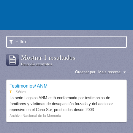
Filtro
Mostrar 1 resultados
Descrição arquivística
Ordenar por:
Mais recente
Testimonios/ ANM
T
Séries
La serie Legajos ANM está conformada por testimonios de
familiares y víctimas de desaparición forzada y del accionar
represivo en el Cono Sur, producidos desde 2003.
Archivo Nacional de la Memoria