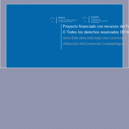
Proyecto financiado con recursos del F
© Todos los derechos reservados DH 
cbna
Esta obra está bajo una Licencia C
Atribución-NoComercial-CompartirIgual 4.0