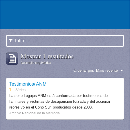
Filtro
Mostrar 1 resultados
Descrição arquivística
Ordenar por:
Mais recente
Testimonios/ ANM
T
Séries
La serie Legajos ANM está conformada por testimonios de
familiares y víctimas de desaparición forzada y del accionar
represivo en el Cono Sur, producidos desde 2003.
Archivo Nacional de la Memoria