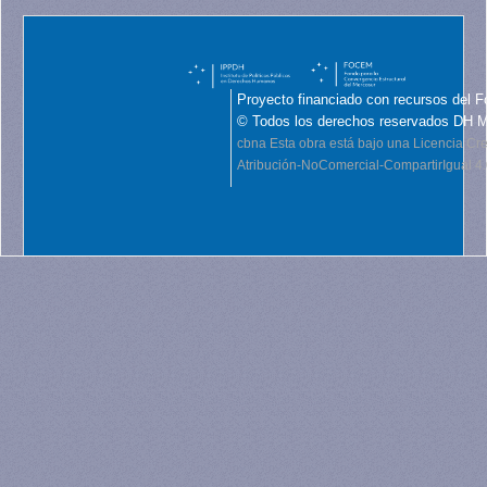
Proyecto financiado con recursos del F
© Todos los derechos reservados DH 
cbna
Esta obra está bajo una Licencia C
Atribución-NoComercial-CompartirIgual 4.0