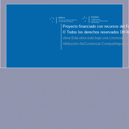
Proyecto financiado con recursos del F
© Todos los derechos reservados DH 
cbna
Esta obra está bajo una Licencia C
Atribución-NoComercial-CompartirIgual 4.0