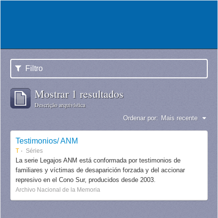
Filtro
Mostrar 1 resultados
Descrição arquivística
Ordenar por:
Mais recente
Testimonios/ ANM
T
Séries
La serie Legajos ANM está conformada por testimonios de
familiares y víctimas de desaparición forzada y del accionar
represivo en el Cono Sur, producidos desde 2003.
Archivo Nacional de la Memoria