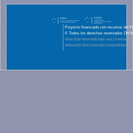
Proyecto financiado con recursos del F
© Todos los derechos reservados DH 
cbna
Esta obra está bajo una Licencia C
Atribución-NoComercial-CompartirIgual 4.0