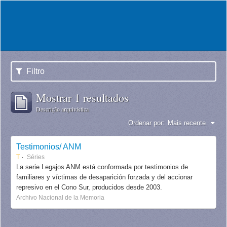
Filtro
Mostrar 1 resultados
Descrição arquivística
Ordenar por:
Mais recente
Testimonios/ ANM
T
Séries
La serie Legajos ANM está conformada por testimonios de
familiares y víctimas de desaparición forzada y del accionar
represivo en el Cono Sur, producidos desde 2003.
Archivo Nacional de la Memoria