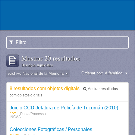
Filtro
Mostrar 20 resultados
Descrição arquivística
Ordenar por:
Alfabético
Archivo Nacional de la Memoria
8 resultados com objetos digitais
Mostrar resultados
com objetos digitais
Juicio CCD Jefatura de Policía de Tucumán (2010)
JPT
Pasta/Processo
INCAA
Colecciones Fotográficas / Personales