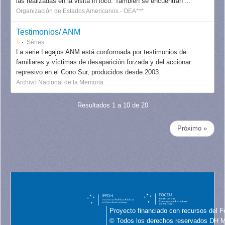
las realizadas en la visita in loco. También se encuentran ...
Organización de Estados Americanos - OEA***
Testimonios/ ANM
T
Séries
La serie Legajos ANM está conformada por testimonios de
familiares y víctimas de desaparición forzada y del accionar
represivo en el Cono Sur, producidos desde 2003.
Archivo Nacional de la Memoria
Resultados 1 a 10 de 20
Próximo »
Proyecto financiado con recursos del F
© Todos los derechos reservados DH 