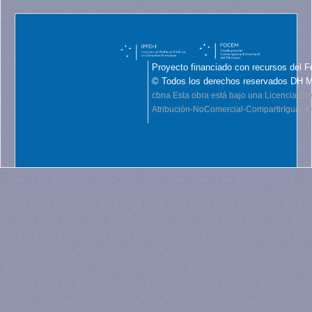
Proyecto financiado con recursos del F
© Todos los derechos reservados DH 
cbna
Esta obra está bajo una Licencia C
Atribución-NoComercial-CompartirIgual 4.0