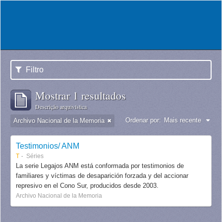
Filtro
Mostrar 1 resultados
Descrição arquivística
Ordenar por:
Mais recente
Archivo Nacional de la Memoria
Testimonios/ ANM
T
Séries
La serie Legajos ANM está conformada por testimonios de
familiares y víctimas de desaparición forzada y del accionar
represivo en el Cono Sur, producidos desde 2003.
Archivo Nacional de la Memoria