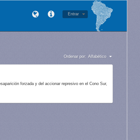
Entrar
Ordenar por:
Alfabético
aparición forzada y del accionar represivo en el Cono Sur,