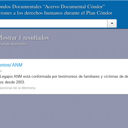
Fondos Documentales “Acervo Documental Cóndor”
aciones a los derechos humanos durante el Plan Cóndor
ostrar 1 resultados
scrição arquivística
onios/ ANM
es
 Legajos ANM está conformada por testimonios de familiares y víctimas de des
dos desde 2003.
Nacional de la Memoria