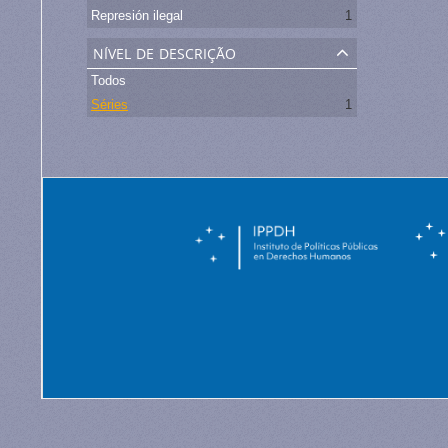
Represión ilegal
1
nível de descrição
Todos
Séries
1