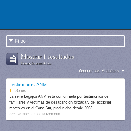
Filtro
Mostrar 1 resultados
Descrição arquivística
Ordenar por:
Alfabético
Testimonios/ ANM
T
Séries
La serie Legajos ANM está conformada por testimonios de
familiares y víctimas de desaparición forzada y del accionar
represivo en el Cono Sur, producidos desde 2003.
Archivo Nacional de la Memoria