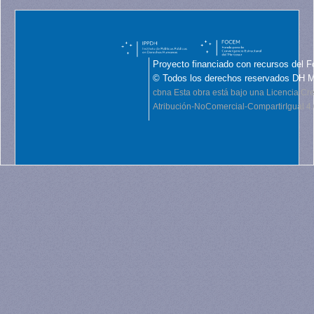
Proyecto financiado con recursos del F
© Todos los derechos reservados DH 
cbna
Esta obra está bajo una Licencia C
Atribución-NoComercial-CompartirIgual 4.0