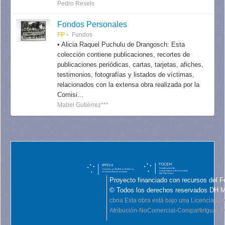
Pedro Resels
Fondos Personales
FP
Fundos
• Alicia Raquel Puchulu de Drangosch: Esta
colección contiene publicaciones, recortes de
publicaciones periódicas, cartas, tarjetas, afiches,
testimonios, fotografías y listados de víctimas,
relacionados con la extensa obra realizada por la
Comisi...
Mabel Gutiérrez***
Proyecto financiado con recursos del F
© Todos los derechos reservados DH 
cbna
Esta obra está bajo una Licencia C
Atribución-NoComercial-CompartirIgual 4.0