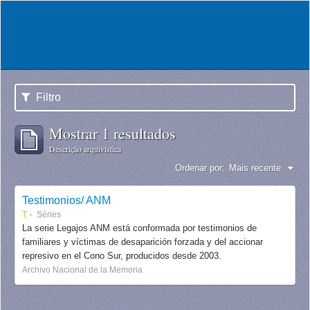
Filtro
Mostrar 1 resultados
Descrição arquivística
Ordenar por:
Mais recente
Testimonios/ ANM
T
Séries
La serie Legajos ANM está conformada por testimonios de
familiares y víctimas de desaparición forzada y del accionar
represivo en el Cono Sur, producidos desde 2003.
Archivo Nacional de la Memoria