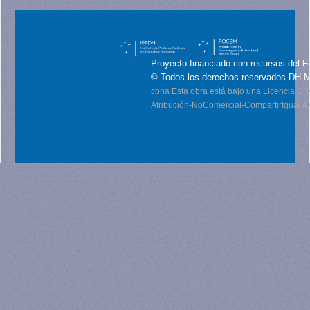
Proyecto financiado con recursos del F
© Todos los derechos reservados DH 
cbna
Esta obra está bajo una Licencia C
Atribución-NoComercial-CompartirIgual 4.0