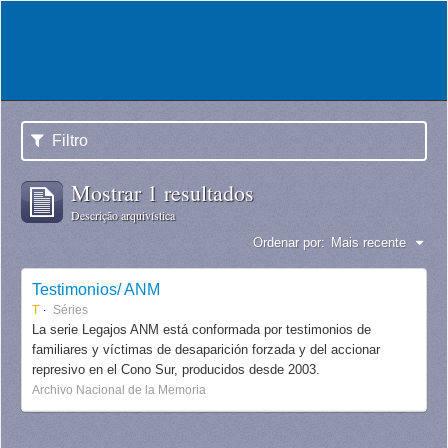
Filtro
Mostrar 1 resultados
Descrição arquivística
Ordenar por:
Mais recente
Testimonios/ ANM
T
Séries
La serie Legajos ANM está conformada por testimonios de
familiares y víctimas de desaparición forzada y del accionar
represivo en el Cono Sur, producidos desde 2003.
Archivo Nacional de la Memoria