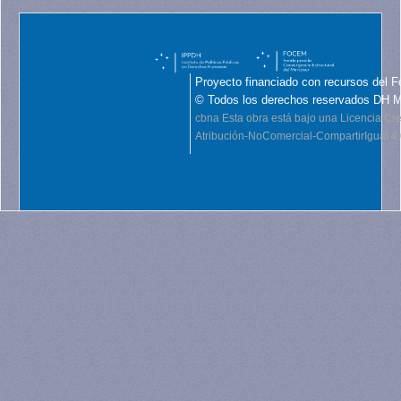
Proyecto financiado con recursos del F
© Todos los derechos reservados DH 
cbna
Esta obra está bajo una Licencia C
Atribución-NoComercial-CompartirIgual 4.0