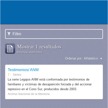
Filtro
Mostrar 1 resultados
Descrição arquivística
Ordenar por:
Alfabético
Testimonios/ ANM
T
Séries
La serie Legajos ANM está conformada por testimonios de
familiares y víctimas de desaparición forzada y del accionar
represivo en el Cono Sur, producidos desde 2003.
Archivo Nacional de la Memoria